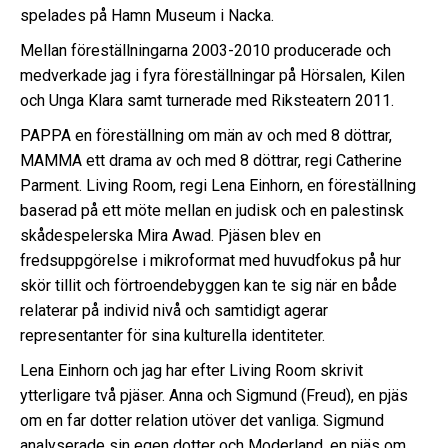
spelades på Hamn Museum i Nacka.
Mellan föreställningarna 2003-2010 producerade och
medverkade jag i fyra föreställningar på Hörsalen, Kilen
och Unga Klara samt turnerade med Riksteatern 2011.
PAPPA en föreställning om män av och med 8 döttrar,
MAMMA ett drama av och med 8 döttrar, regi Catherine
Parment. Living Room, regi Lena Einhorn, en föreställning
baserad på ett möte mellan en judisk och en palestinsk
skådespelerska Mira Awad. Pjäsen blev en
fredsuppgörelse i mikroformat med huvudfokus på hur
skör tillit och förtroendebyggen kan te sig när en både
relaterar på individ nivå och samtidigt agerar
representanter för sina kulturella identiteter.
Lena Einhorn och jag har efter Living Room skrivit
ytterligare två pjäser. Anna och Sigmund (Freud), en pjäs
om en far dotter relation utöver det vanliga. Sigmund
analyserade sin egen dotter och Moderland, en pjäs om