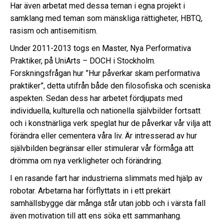
Har även arbetat med dessa teman i egna projekt i
samklang med teman som mänskliga rättigheter, HBTQ,
rasism och antisemitism.
Under 2011-2013 togs en Master, Nya Performativa
Praktiker, på UniArts – DOCH i Stockholm.
Forskningsfrågan hur ”Hur påverkar skam performativa
praktiker”, detta utifrån både den filosofiska och sceniska
aspekten. Sedan dess har arbetet fördjupats med
individuella, kulturella och nationella självbilder fortsatt
och i konstnärliga verk speglat hur de påverkar vår vilja att
förändra eller cementera våra liv. Är intresserad av hur
självbilden begränsar eller stimulerar vår förmåga att
drömma om nya verkligheter och förändring.
I en rasande fart har industrierna slimmats med hjälp av
robotar. Arbetarna har förflyttats in i ett prekärt
samhällsbygge där många står utan jobb och i värsta fall
även motivation till att ens söka ett sammanhang.