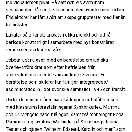
Individualismen pikar. På sätt och vis även inom
scenkonsten då den fasta ensemblen även kommit i kläm.
Fria aktörer har fått svårt att skapa gruppteater med fler än
tre artister.
Längtar så efter att ta plats i olika projekt och att få
berikas konstnärligt i samarbete med nya konstnärer,
regissörer och koreografer.
Jobbar just nu även med en berättelse om judiska
överlevarföräldrar som efter befrielsen från
koncentrationsläger blev invandrare i Sverige. En
berättelse som skildrar hur familjen integrerades/
assimilerades in i det svenska samhället 1945 och framåt.
Under de senaste åren har skådespeleriet stått i fokus
med klassrumsföreställningarna Syskonkärlek, Mamma
och Dr Mengele hade blå ögon, samt två monologer Röda
Rummet i regi av Anna Wallander på Strindbergs Intima
Teater och pjäsen ”Wilhelm Edstetd, Karolin och man” som